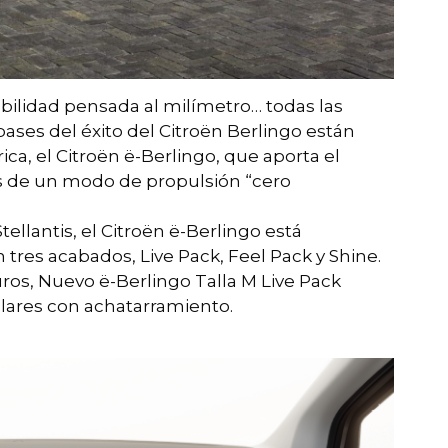
tabilidad pensada al milímetro… todas las
bases del éxito del Citroën Berlingo están
ca, el Citroën ë-Berlingo, que aporta el
nes de un modo de propulsión “cero
ellantis, el Citroën ë-Berlingo está
en tres acabados, Live Pack, Feel Pack y Shine.
uros, Nuevo ë-Berlingo Talla M Live Pack
ulares con achatarramiento.