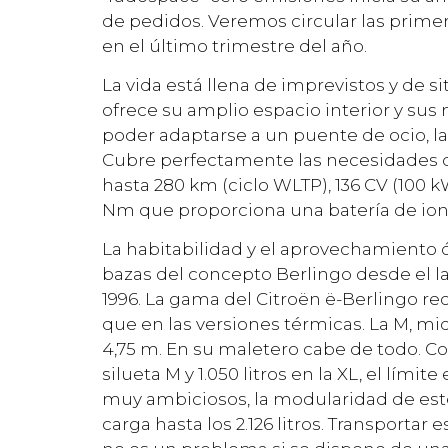
de pedidos. Veremos circular las primer
en el último trimestre del año.
La vida está llena de imprevistos y de s
ofrece su amplio espacio interior y sus
poder adaptarse a un puente de ocio, la 
Cubre perfectamente las necesidades de
hasta 280 km (ciclo WLTP), 136 CV (100 
Nm que proporciona una batería de ione
La habitabilidad y el aprovechamiento 
bazas del concepto Berlingo desde el 
1996. La gama del Citroën ë-Berlingo rec
que en las versiones térmicas. La M, mide
4,75 m. En su maletero cabe de todo. Co
silueta M y 1.050 litros en la XL, el lím
muy ambiciosos, la modularidad de est
carga hasta los 2.126 litros. Transportar