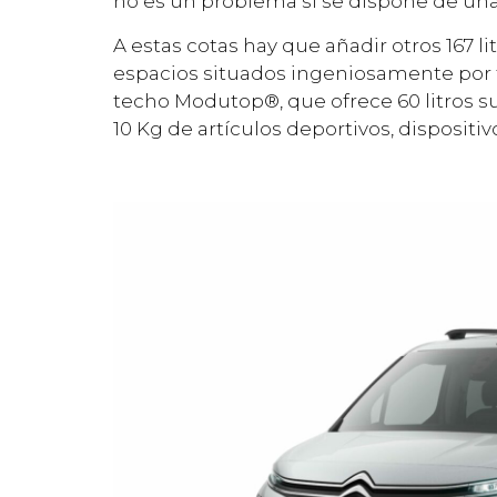
no es un problema si se dispone de una
A estas cotas hay que añadir otros 167 l
espacios situados ingeniosamente por to
techo Modutop®, que ofrece 60 litros 
10 Kg de artículos deportivos, dispositi