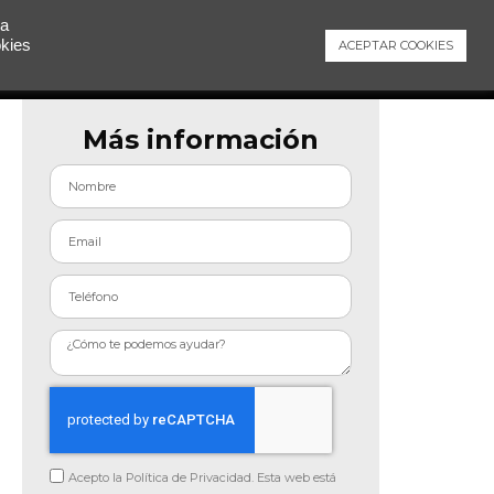
 a
okies
ACEPTAR COOKIES
Contacto
Más información
Acepto la Política de Privacidad. Esta web está