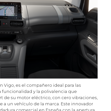
n Vigo, es el compañero ideal para las
 funcionalidad y la polivalencia que
rt de su motor eléctrico, con cero vibraciones,
ige a un vehículo de la marca. Este innovador
ndadura comercial en España con la apertura