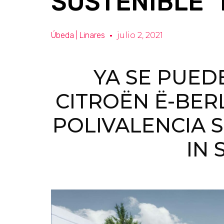
SOSTENIBLE “
Úbeda | Linares
julio 2, 2021
YA SE PUED
CITROËN Ë-BER
POLIVALENCIA 
IN 