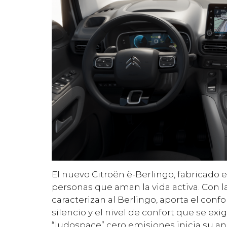
El nuevo Citroën ë-Berlingo, fabricado e
personas que aman la vida activa. Con la
caracterizan al Berlingo, aporta el confo
silencio y el nivel de confort que se ex
“ludospace” cero emisiones inicia su a