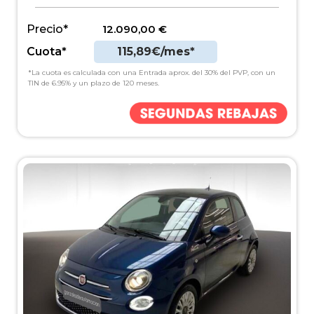
Precio*
12.090,00
€
Cuota*
115,89€/mes*
*La cuota es calculada con una Entrada aprox. del 30% del PVP, con un
TIN de 6.95% y un plazo de 120 meses.