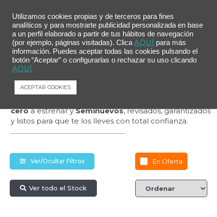
Utilizamos cookies propias y de terceros para fines
analíticos y para mostrarte publicidad personalizada en base
a un perfil elaborado a partir de tus hábitos de navegación
AQUÍ
(por ejemplo, páginas visitadas). Clica
para más
Estrena más por
información. Puedes aceptar todas las cookies pulsando el
botón “Aceptar” o configurarlas o rechazar su uso clicando
AQUÍ
menos
ACEPTAR COOKIES
Descubre nuestra selección de coches
Kilómetro
cero
a estrenar y
Seminuevos
, revisados, garantizados
y listos para que te los lleves con total confianza.
En Oferta
Ver/Ocultar Filtros
Ver todo el Stock