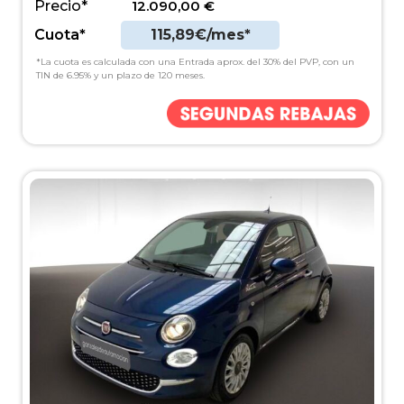
Precio*
12.090,00
€
Cuota*
115,89€/mes*
*La cuota es calculada con una Entrada aprox. del 30% del PVP, con un
TIN de 6.95% y un plazo de 120 meses.