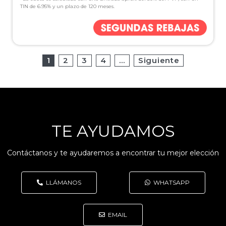
TIN de 6.95% y un plazo de 120 meses.
1
2
3
4
…
Siguiente
TE AYUDAMOS
Contáctanos y te ayudaremos a encontrar tu mejor elección
LLÁMANOS
WHATSAPP
EMAIL