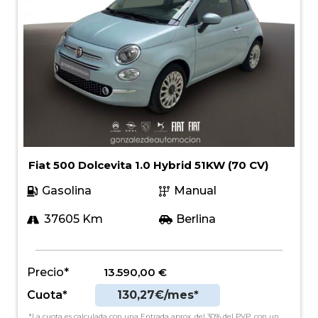
Fiat 500 Dolcevita 1.0 Hybrid 51KW (70 CV)
Gasolina
Manual
37605 Km
Berlina
Precio*
13.590,00
€
Cuota*
130,27€/mes*
*La cuota es calculada con una Entrada aprox. del 30% del PVP, con un