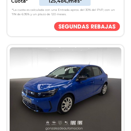
Cuota*
125,48€/mes*
*La cuota es calculada con una Entrada aprox. del 30% del PVP, con un
TIN de 6.95% y un plazo de 120 meses.