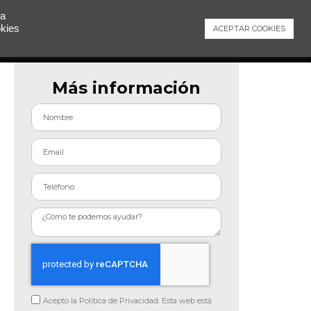
 a
okies
ACEPTAR COOKIES
Contacto
Más información
Acepto la Política de Privacidad. Esta web está