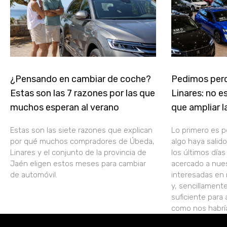
¿Pensando en cambiar de coche?
Pedimos per
Estas son las 7 razones por las que
Linares: no 
muchos esperan al verano
que ampliar l
Estas son las siete razones que explican
Lo primero es p
por qué muchos compradores de Úbeda,
algo haya salid
Linares y el conjunto de la provincia de
los últimos día
Jaén eligen estos meses para cambiar
acercado a nues
de automóvil.
interesadas en 
y, sencillamente
suficiente para
como nos habrí