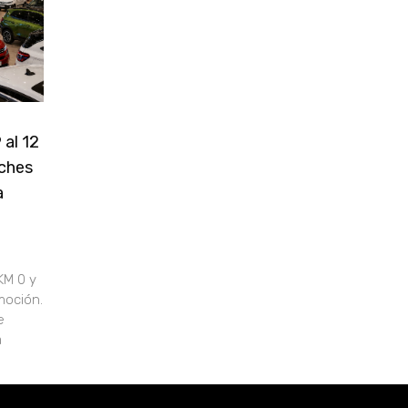
 al 12
oches
a
KM 0 y
moción.
e
a