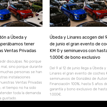
dón a Úbeda y
Úbeda y Linares acogen del 9
esperábamos tener
de junio el gran evento de c
as Ventas Privadas
KM 0 y seminuevos con hast
1.000€ de bono exclusivo
edir disculpas. No porque
o mal, sino porque durante
Del 9 al 12 de junio llega a Úbeda y
s muchas personas se han
Linares el gran evento de coches 
tras instalaciones
seminuevos de González de Auto
nuestras Ventas Privadas
Financiación 100%, hasta 5 años d
, el tiempo no ha sido
garantía y bono exclusivo de hast
 atender toda la demanda
1.000€.
a gustado.