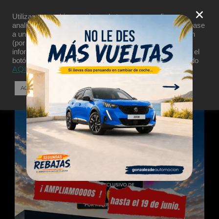
Utilizamos cookies propias y de terceros para fines
analíticos y para mostrarte publicidad personalizada en base
a un perfil elaborado a partir de tus hábitos de navegación
AQUÍ
(por ejemplo, páginas visitadas). Clica
para más
información. Puedes aceptar todas las cookies pulsando el
botón “Aceptar” o configurarlas o rechazar su uso clicando
AQUÍ
ACEPTAR COOKIES