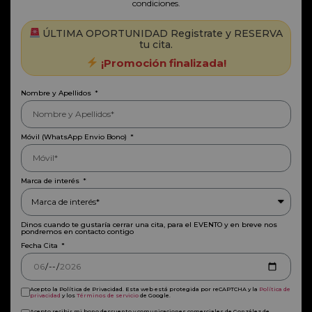
condiciones.
ÚLTIMA OPORTUNIDAD Registrate y RESERVA
tu cita.
¡Promoción finalizada!
Nombre y Apellidos
Móvil (WhatsApp Envio Bono)
Marca de interés
Dinos cuando te gustaría cerrar una cita, para el EVENTO y en breve nos
pondremos en contacto contigo
Fecha Cita
Acepto la Política de Privacidad. Esta web está protegida por reCAPTCHA y la
Política de
privacidad
y los
Términos de servicio
de Google.
Acepto recibir mi bono descuento y comunicaciones comerciales de González de