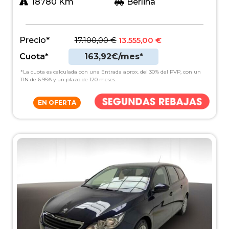
18780 Km
Berlina
Precio*
17.100,00
€
13.555,00
€
Cuota*
163,92€/mes*
*La cuota es calculada con una Entrada aprox. del 30% del PVP, con un
TIN de 6.95% y un plazo de 120 meses.
EN OFERTA