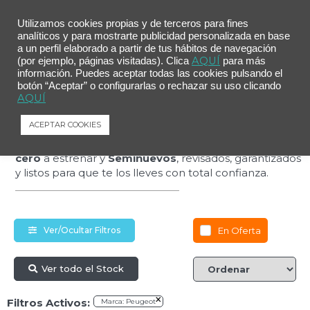
Utilizamos cookies propias y de terceros para fines
analíticos y para mostrarte publicidad personalizada en base
a un perfil elaborado a partir de tus hábitos de navegación
AQUÍ
(por ejemplo, páginas visitadas). Clica
para más
Estrena más por
información. Puedes aceptar todas las cookies pulsando el
botón “Aceptar” o configurarlas o rechazar su uso clicando
AQUÍ
menos
ACEPTAR COOKIES
Descubre nuestra selección de coches
Kilómetro
cero
a estrenar y
Seminuevos
, revisados, garantizados
y listos para que te los lleves con total confianza.
En Oferta
Ver/Ocultar Filtros
Ver todo el Stock
×
Filtros Activos:
Marca
:
Peugeot