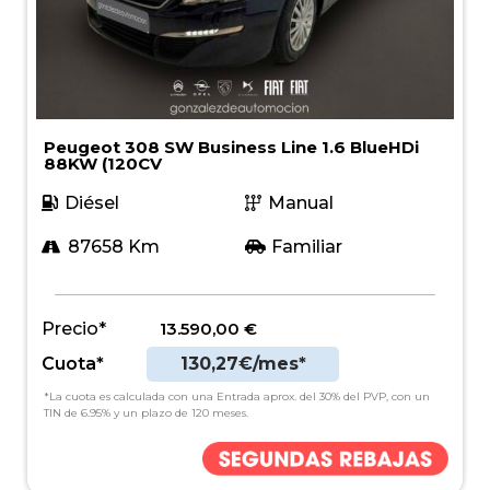
Peugeot 308 SW Business Line 1.6 BlueHDi
88KW (120CV
Diésel
Manual
87658 Km
Familiar
Precio*
13.590,00
€
Cuota*
130,27€/mes*
*La cuota es calculada con una Entrada aprox. del 30% del PVP, con un
TIN de 6.95% y un plazo de 120 meses.