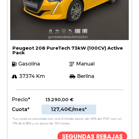
Peugeot 208 PureTech 73kW (100CV) Active
Pack
Gasolina
Manual
37374 Km
Berlina
Precio*
13.290,00
€
Cuota*
127,40€/mes*
*La cuota es calculada con una Entrada aprox. del 30% del PVP, con un
TIN de 6.95% y un plazo de 120 meses.