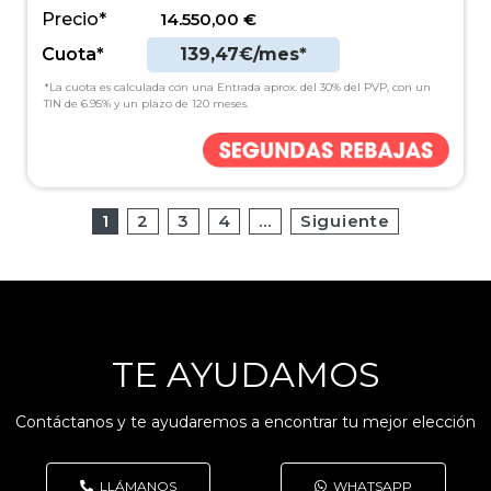
Precio*
14.550,00
€
Cuota*
139,47€/mes*
*La cuota es calculada con una Entrada aprox. del 30% del PVP, con un
TIN de 6.95% y un plazo de 120 meses.
1
2
3
4
…
Siguiente
TE AYUDAMOS
Contáctanos y te ayudaremos a encontrar tu mejor elección
LLÁMANOS
WHATSAPP