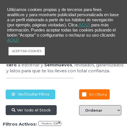
Utilizamos cookies propias y de terceros para fines
analíticos y para mostrarte publicidad personalizada en base
a un perfil elaborado a partir de tus hábitos de navegación
AQUÍ
(por ejemplo, páginas visitadas). Clica
para más
Estrena más por
información. Puedes aceptar todas las cookies pulsando el
botón “Aceptar” o configurarlas o rechazar su uso clicando
AQUÍ
menos
ACEPTAR COOKIES
Descubre nuestra selección de coches
Kilómetro
cero
a estrenar y
Seminuevos
, revisados, garantizados
y listos para que te los lleves con total confianza.
En Oferta
Ver/Ocultar Filtros
Ver todo el Stock
×
Filtros Activos:
Modelo
:
308