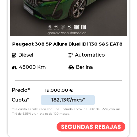
Peugeot 308 5P Allure BlueHDi 130 S&S EAT8
Diésel
Automático
48000 Km
Berlina
Precio*
19.000,00
€
Cuota*
182,13€/mes*
*La cuota es calculada con una Entrada aprox. del 30% del PVP, con un
TIN de 6.95% y un plazo de 120 meses.