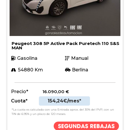
Peugeot 308 5P Active Pack Puretech 110 S&S
MAN
Gasolina
Manual
54880 Km
Berlina
Precio*
16.090,00
€
Cuota*
154,24€/mes*
*La cuota es calculada con una Entrada aprox. del 30% del PVP, con un
TIN de 6.95% y un plazo de 120 meses.