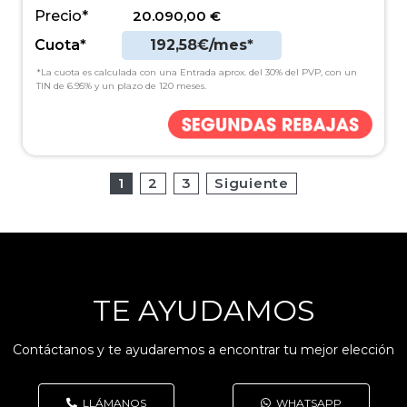
Precio*
20.090,00
€
Cuota*
192,58€/mes*
*La cuota es calculada con una Entrada aprox. del 30% del PVP, con un
TIN de 6.95% y un plazo de 120 meses.
1
2
3
Siguiente
TE AYUDAMOS
Contáctanos y te ayudaremos a encontrar tu mejor elección
LLÁMANOS
WHATSAPP