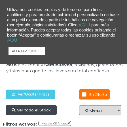
Utilizamos cookies propias y de terceros para fines
analíticos y para mostrarte publicidad personalizada en base
a un perfil elaborado a partir de tus hábitos de navegación
AQUÍ
(por ejemplo, páginas visitadas). Clica
para más
Estrena más por
información. Puedes aceptar todas las cookies pulsando el
botón “Aceptar” o configurarlas o rechazar su uso clicando
AQUÍ
menos
ACEPTAR COOKIES
Descubre nuestra selección de coches
Kilómetro
cero
a estrenar y
Seminuevos
, revisados, garantizados
y listos para que te los lleves con total confianza.
En Oferta
Ver/Ocultar Filtros
Ver todo el Stock
×
Filtros Activos:
Modelo
:
C5 Aircross