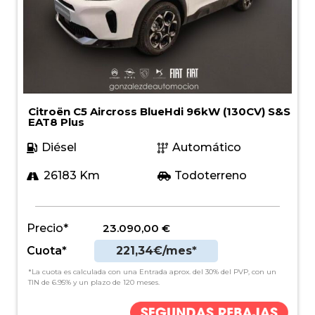
Citroën C5 Aircross BlueHdi 96kW (130CV) S&S
EAT8 Plus
Diésel
Automático
26183 Km
Todoterreno
Precio*
23.090,00
€
Cuota*
221,34€/mes*
*La cuota es calculada con una Entrada aprox. del 30% del PVP, con un
TIN de 6.95% y un plazo de 120 meses.