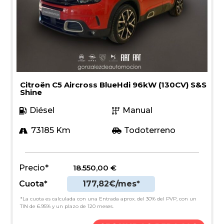
Citroën C5 Aircross BlueHdi 96kW (130CV) S&S
Shine
Diésel
Manual
73185 Km
Todoterreno
Precio*
18.550,00
€
Cuota*
177,82€/mes*
*La cuota es calculada con una Entrada aprox. del 30% del PVP, con un
TIN de 6.95% y un plazo de 120 meses.