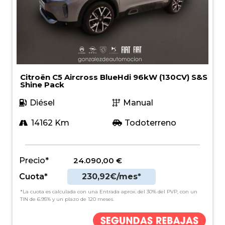
Citroën C5 Aircross BlueHdi 96kW (130CV) S&S
Shine Pack
Diésel
Manual
14162 Km
Todoterreno
Precio*
24.090,00
€
Cuota*
230,92€/mes*
*La cuota es calculada con una Entrada aprox. del 30% del PVP, con un
TIN de 6.95% y un plazo de 120 meses.