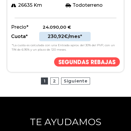
26635 Km
Todoterreno
Precio*
24.090,00
€
Cuota*
230,92€/mes*
*La cuota es calculada con una Entrada aprox. del 30% del PVP, con un
TIN de 6.95% y un plazo de 120 meses.
1
2
Siguiente
TE AYUDAMOS