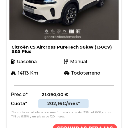
Citroën C5 Aircross PureTech 96kW (130CV)
S&S Plus
Gasolina
Manual
14113 Km
Todoterreno
Precio*
21.090,00
€
Cuota*
202,16€/mes*
*La cuota es calculada con una Entrada aprox. del 30% del PVP, con un
TIN de 6.95% y un plazo de 120 meses.