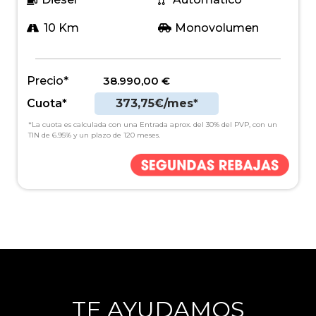
10 Km
Monovolumen
Precio*
38.990,00
€
Cuota*
373,75€/mes*
*La cuota es calculada con una Entrada aprox. del 30% del PVP, con un
TIN de 6.95% y un plazo de 120 meses.
TE AYUDAMOS