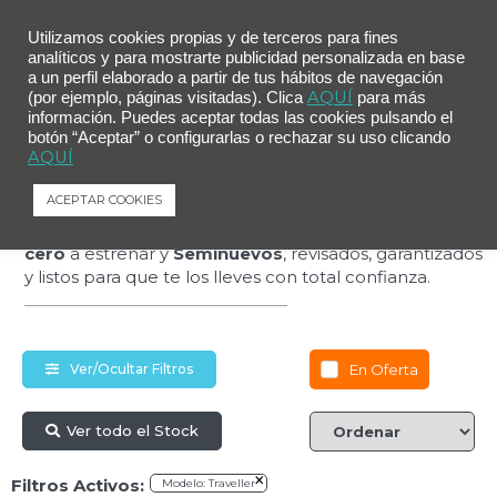
Utilizamos cookies propias y de terceros para fines
analíticos y para mostrarte publicidad personalizada en base
a un perfil elaborado a partir de tus hábitos de navegación
AQUÍ
(por ejemplo, páginas visitadas). Clica
para más
Estrena más por
información. Puedes aceptar todas las cookies pulsando el
botón “Aceptar” o configurarlas o rechazar su uso clicando
AQUÍ
menos
ACEPTAR COOKIES
Descubre nuestra selección de coches
Kilómetro
cero
a estrenar y
Seminuevos
, revisados, garantizados
y listos para que te los lleves con total confianza.
En Oferta
Ver/Ocultar Filtros
Ver todo el Stock
×
Filtros Activos:
Modelo
:
Traveller