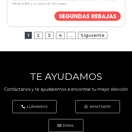
TIN de 6.95% y un plazo de 120 meses.
1
2
3
4
…
Siguiente
TE AYUDAMOS
Contáctanos y te ayudaremos a encontrar tu mejor elección
LLÁMANOS
WHATSAPP
EMAIL