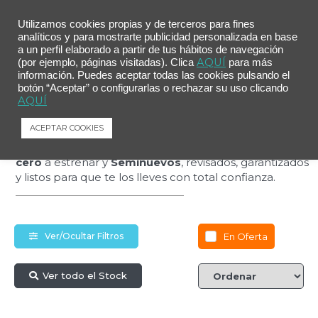
Utilizamos cookies propias y de terceros para fines
analíticos y para mostrarte publicidad personalizada en base
a un perfil elaborado a partir de tus hábitos de navegación
AQUÍ
(por ejemplo, páginas visitadas). Clica
para más
Estrena más por
información. Puedes aceptar todas las cookies pulsando el
botón “Aceptar” o configurarlas o rechazar su uso clicando
AQUÍ
menos
ACEPTAR COOKIES
Descubre nuestra selección de coches
Kilómetro
cero
a estrenar y
Seminuevos
, revisados, garantizados
y listos para que te los lleves con total confianza.
En Oferta
Ver/Ocultar Filtros
Ver todo el Stock