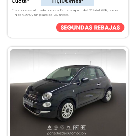
Cuota*
111,10€/mes*
*La cuota es calculada con una Entrada aprox. del 30% del PVP, con un
TIN de 6.95% y un plazo de 120 meses.