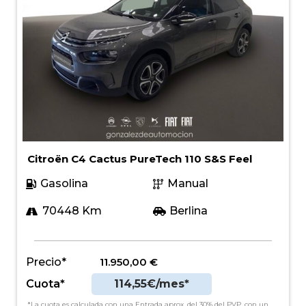
Citroën C4 Cactus PureTech 110 S&S Feel
Gasolina
Manual
70448 Km
Berlina
Precio*
11.950,00
€
Cuota*
114,55€/mes*
*La cuota es calculada con una Entrada aprox. del 30% del PVP, con un