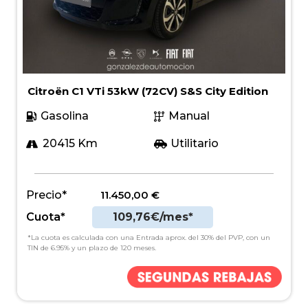
Citroën C1 VTi 53kW (72CV) S&S City Edition
Gasolina
Manual
20415 Km
Utilitario
Precio*
11.450,00
€
Cuota*
109,76€/mes*
*La cuota es calculada con una Entrada aprox. del 30% del PVP, con un
TIN de 6.95% y un plazo de 120 meses.