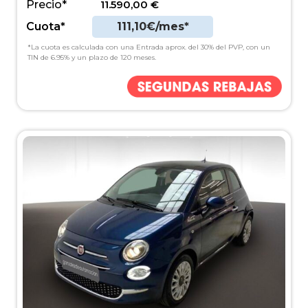
Precio*
11.590,00
€
Cuota*
111,10€/mes*
*La cuota es calculada con una Entrada aprox. del 30% del PVP, con un
TIN de 6.95% y un plazo de 120 meses.