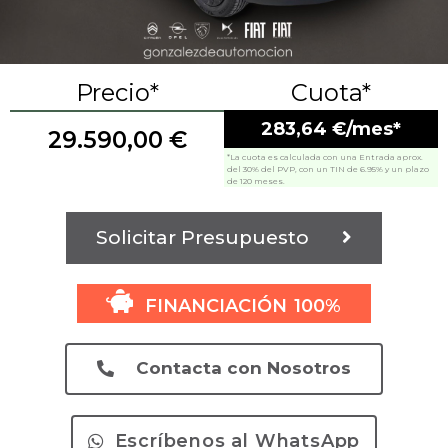
Precio*
Cuota*
283,64 €/mes*
29.590,00
€
*La cuota es calculada con una Entrada aprox.
del 30% del PVP, con un TIN de 6.95% y un plazo
de 120 meses.
Solicitar Presupuesto
FINANCIACIÓN 100%
Contacta con Nosotros
Escríbenos al WhatsApp