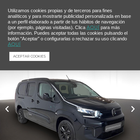
Utilizamos cookies propias y de terceros para fines
analíticos y para mostrarte publicidad personalizada en base
a un perfil elaborado a partir de tus hábitos de navegación
Inicio
/
Comprar tu coche
/ Citroën Berlingo Talla M BlueHDi 130 S&S MAX Auto
AQUÍ
(por ejemplo, páginas visitadas). Clica
para más
información. Puedes aceptar todas las cookies pulsando el
Citroën Berlingo Talla M BlueHDi 130 S&S
botón “Aceptar” o configurarlas o rechazar su uso clicando
MAX Auto
AQUÍ
Citroën
Berlingo
Talla M BlueHDi 130 S&S MAX Auto
ACEPTAR COOKIES