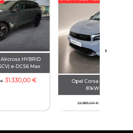
 Aircross HYBRID
5CV) e-DCS6 Max
31.330,00
€
Opel Corsa 1.2T XHLHybr
0
€
81kW eDCT GS
19.480,00
22.585,00
€