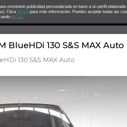
para mostrarte publicidad personalizada en base a un perfil elaborado
AQUÍ
as). Clica
para más información. Puedes aceptar todas las co
AQUÍ
licando
a M BlueHDi 130 S&S MAX Auto
ueHDi 130 S&S MAX Auto