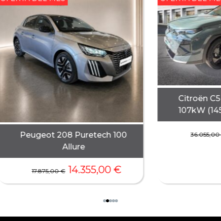
Citroën C5
107kW (14
Peugeot 208 Puretech 100
36.055,0
Allure
14.355,00
€
17.875,00
€