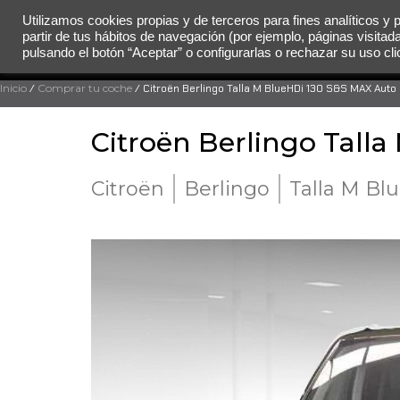
Utilizamos cookies propias y de terceros para fines analíticos y 
partir de tus hábitos de navegación (por ejemplo, páginas visitad
MENÚ
pulsando el botón “Aceptar” o configurarlas o rechazar su uso c
Inicio
/
Comprar tu coche
/ Citroën Berlingo Talla M BlueHDi 130 S&S MAX Auto
Citroën Berlingo Tall
Citroën
Berlingo
Talla M Bl