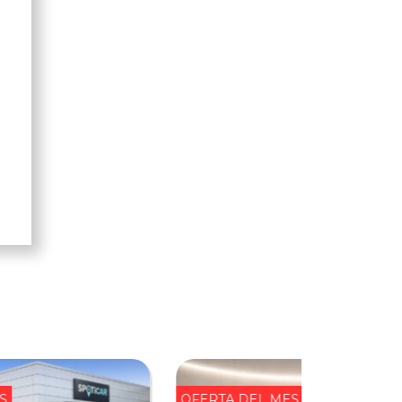
l
S
OFERTA DEL MES