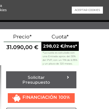
 a
okies
ACEPTAR COOKIES
Contacto
Precio*
Cuota*
298,02 €/mes*
31.090,00
€
*La cuota es calculada con
una Entrada aprox. del 30%
del PVP, con un TIN de 6.95%
y un plazo de 120 meses.
Solicitar
Presupuesto
FINANCIACIÓN 100%