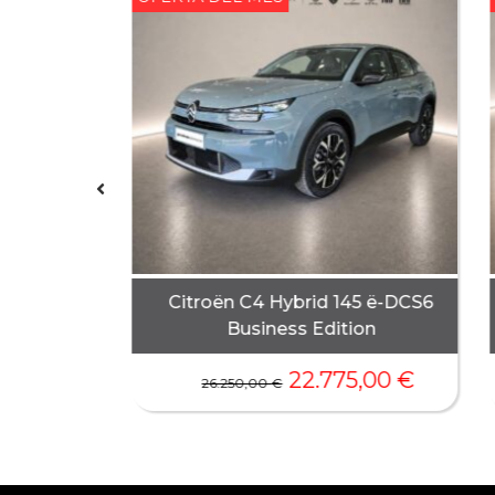
PureTech
Citroën C4 Hybrid 145 ë-DCS6
lus
Business Edition
,00
€
22.775,00
€
26.250,00
€