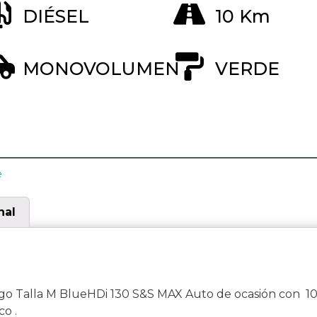
DIÉSEL
10 Km
MONOVOLUMEN
VERDE
e
nal
go Talla M BlueHDi 130 S&S MAX Auto de ocasión con 1
o .