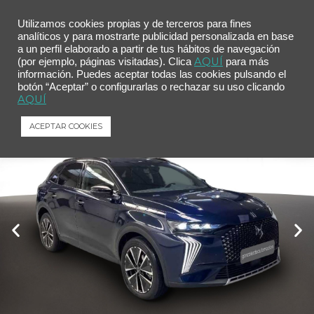
Utilizamos cookies propias y de terceros para fines
analíticos y para mostrarte publicidad personalizada en base
a un perfil elaborado a partir de tus hábitos de navegación
Inicio
/
Comprar tu coche
/ DS DS 7 BlueHDi 130 AT PALLAS
AQUÍ
(por ejemplo, páginas visitadas). Clica
para más
información. Puedes aceptar todas las cookies pulsando el
DS DS 7 BlueHDi 130 AT PALLAS
botón “Aceptar” o configurarlas o rechazar su uso clicando
DS
DS 7
BlueHDi 130 AT PALLAS
AQUÍ
ACEPTAR COOKIES