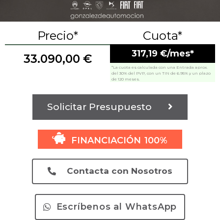
Precio*
Cuota*
317,19 €/mes*
33.090,00
€
*La cuota es calculada con una Entrada aprox.
del 30% del PVP, con un TIN de 6.95% y un plazo
de 120 meses.
Solicitar Presupuesto
FINANCIACIÓN 100%
Contacta con Nosotros
Escríbenos al WhatsApp