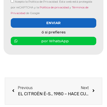
Acepto la Política de Privacidad. Esta web está protegida
por reCAPTCHA y la
Política de privacidad
y
Términos de
Privacidad
de Google
ENVIAR
ó si prefieres
por WhatsApp
Previous
Next
EL CITROËN Ë-SPACETOURER 100% ËLECTRIC LLEGA A ESPAÑA: HECHO A LA MEDIDA PARA FAMILIAS Y PROFESIONALES
1980 – HACE CUARENTA AÑOS DEL RENACIMIENTO DE LA MARCA TALBOT POR PEUGEOT