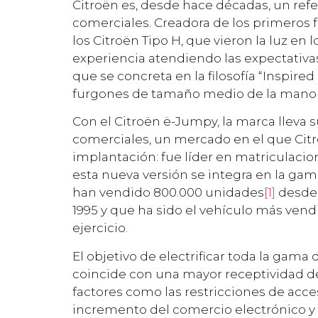
Citroën es, desde hace décadas, un ref
comerciales. Creadora de los primeros 
los Citroën Tipo H, que vieron la luz en 
experiencia atendiendo las expectativa
que se concreta en la filosofía “Inspire
furgones de tamaño medio de la mano d
Con el Citroën ë-Jumpy, la marca lleva su
comerciales, un mercado en el que Citr
implantación: fue líder en matriculaci
esta nueva versión se integra en la ga
han vendido 800.000 unidades
[1]
desde 
1995 y que ha sido el vehículo más ve
ejercicio.
El objetivo de electrificar toda la gama
coincide con una mayor receptividad de
factores como las restricciones de acce
incremento del comercio electrónico y la