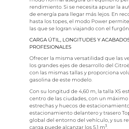
rendimiento. Si se necesita apurar la 
de energía para llegar más lejos. En re
hasta los topes, el modo Power permite
las que se logran viajando con el furgón
CARGA ÚTIL, LONGITUDES Y ACABADO
PROFESIONALES
Ofrecer la misma versatilidad que las 
los grandes ejes de desarrollo del Citr
con las mismas tallas y proporciona vo
gasolina de este modelo.
Con su longitud de 4,60 m, la talla XS es
centro de las ciudades, con un máximo 
estrechas y huecos de estacionamiento 
estacionamiento delantero y trasero To
global del entorno del vehículo, y sus r
3
carga puede alcanzar los 5,1 m
.