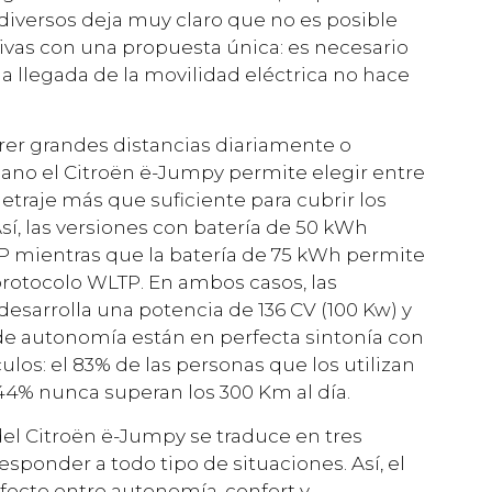
diversos deja muy claro que no es posible
ivas con una propuesta única: es necesario
a llegada de la movilidad eléctrica no hace
rer grandes distancias diariamente o
ano el Citroën ë-Jumpy permite elegir entre
traje más que suficiente para cubrir los
sí, las versiones con batería de 50 kWh
 mientras que la batería de 75 kWh permite
protocolo WLTP. En ambos casos, las
desarrolla una potencia de 136 CV (100 Kw) y
de autonomía están en perfecta sintonía con
ulos: el 83% de las personas que los utilizan
44% nunca superan los 300 Km al día.
del Citroën ë-Jumpy se traduce en tres
ponder a todo tipo de situaciones. Así, el
ecto entre autonomía, confort y