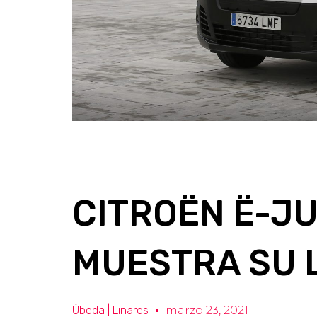
CITROËN Ë-JU
MUESTRA SU 
Úbeda | Linares
marzo 23, 2021