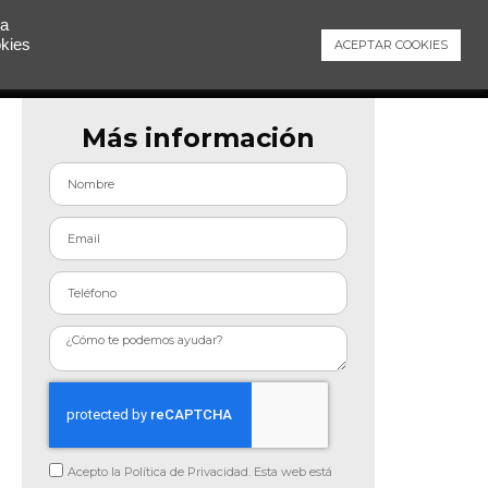
 a
okies
ACEPTAR COOKIES
Contacto
Más información
Acepto la Política de Privacidad. Esta web está