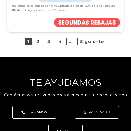
*La cuota es calculada con una Entrada aprox. del 30% del PVP, con un
TIN de 6.95% y un plazo de 120 meses.
1
2
3
4
…
Siguiente
TE AYUDAMOS
Contáctanos y te ayudaremos a encontrar tu mejor elección
LLÁMANOS
WHATSAPP
EMAIL