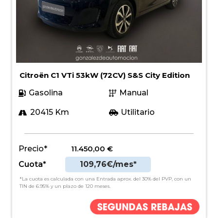
Citroën C1 VTi 53kW (72CV) S&S City Edition
Gasolina
Manual
20415 Km
Utilitario
Precio*
11.450,00
€
Cuota*
109,76€/mes*
*La cuota es calculada con una Entrada aprox. del 30% del PVP, con un
TIN de 6.95% y un plazo de 120 meses.