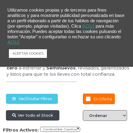
Utilizamos cookies propias y de terceros para fines
analíticos y para mostrarte publicidad personalizada en base
a un perfil elaborado a partir de tus hábitos de navegación
AQUÍ
(por ejemplo, páginas visitadas). Clica
para más
Estrena más por
información. Puedes aceptar todas las cookies pulsando el
botón “Aceptar” o configurarlas o rechazar su uso clicando
AQUÍ
menos
ACEPTAR COOKIES
Descubre nuestra selección de coches
Kilómetro
cero
a estrenar y
Seminuevos
, revisados, garantizados
y listos para que te los lleves con total confianza.
En Oferta
Ver/Ocultar Filtros
Ver todo el Stock
×
Filtros Activos:
Combustible
:
Gasolina