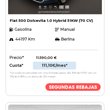
Fiat 500 Dolcevita 1.0 Hybrid 51KW (70 CV)
Gasolina
Manual
44197 Km
Berlina
Precio*
11.590,00
€
Cuota*
111,10€/mes*
*La cuota es calculada con una Entrada aprox. del 30% del PVP, con un
TIN de 6.95% y un plazo de 120 meses.