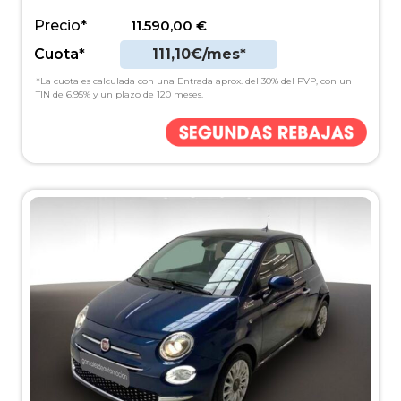
Precio*
11.590,00
€
Cuota*
111,10€/mes*
*La cuota es calculada con una Entrada aprox. del 30% del PVP, con un
TIN de 6.95% y un plazo de 120 meses.