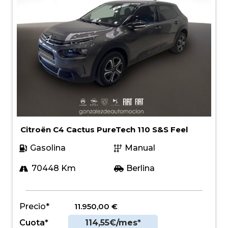
Citroën C4 Cactus PureTech 110 S&S Feel
Gasolina
Manual
70448 Km
Berlina
Precio*
11.950,00
€
Cuota*
114,55€/mes*