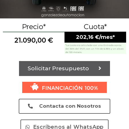
Precio*
Cuota*
202,16 €/mes*
21.090,00
€
*La cuota es calculada con una Entrada aprox.
del 30% del PVP, con un TIN de 6.95% y un plazo
de 120 meses.
Solicitar Presupuesto
FINANCIACIÓN 100%
Contacta con Nosotros
Escríbenos al WhatsApp