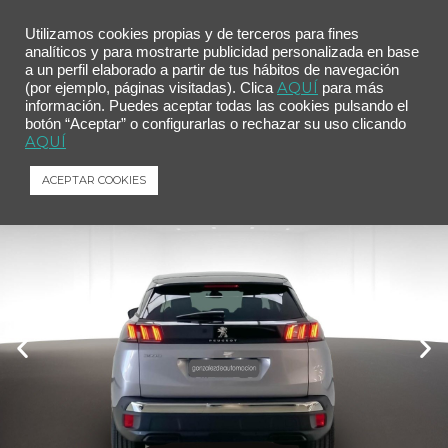
Utilizamos cookies propias y de terceros para fines
analíticos y para mostrarte publicidad personalizada en base
a un perfil elaborado a partir de tus hábitos de navegación
Inicio
/
Comprar tu coche
/ Peugeot 3008 1.2 PureTech 96KW S&S Allure Pack
AQUÍ
(por ejemplo, páginas visitadas). Clica
para más
información. Puedes aceptar todas las cookies pulsando el
Peugeot 3008 1.2 PureTech 96KW S&S
botón “Aceptar” o configurarlas o rechazar su uso clicando
Allure Pack
AQUÍ
Peugeot
3008
1.2 PureTech 96KW S&S Allure Pack
ACEPTAR COOKIES