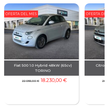
OFERTA DEL MES
OFERTA DE
Fiat 500 1.0 Hybrid 48kW (65cv)
Citro
TORINO
18.230,00
€
22.055,00
€
26