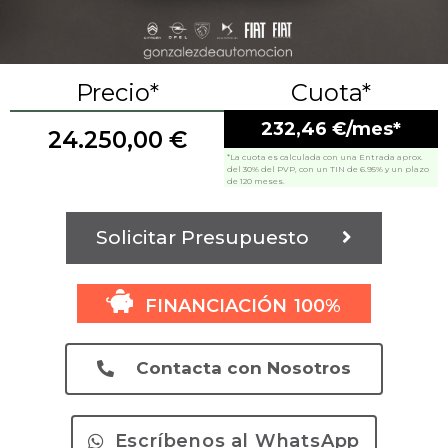
Precio*
Cuota*
232,46 €/mes*
24.250,00
€
*La cuota es calculada con una Entrada aprox.
del 30% del PVP, con un TIN de 6.95% y un plazo
de 120 meses.
Solicitar Presupuesto
FINANCIACIÓN 100%
Contacta con Nosotros
Escríbenos al WhatsApp