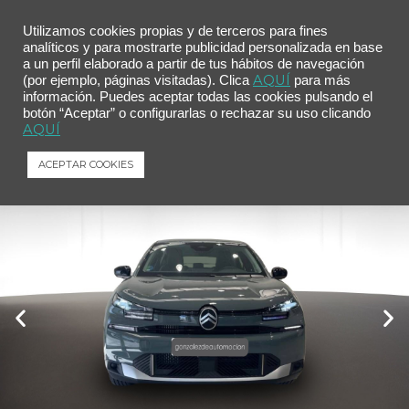
Utilizamos cookies propias y de terceros para fines
analíticos y para mostrarte publicidad personalizada en base
a un perfil elaborado a partir de tus hábitos de navegación
Inicio
/
Comprar tu coche
/ Citroën C4 Hybrid 145 ë-DCS6 Business Edition
AQUÍ
(por ejemplo, páginas visitadas). Clica
para más
información. Puedes aceptar todas las cookies pulsando el
Citroën C4 Hybrid 145 ë-DCS6 Business
botón “Aceptar” o configurarlas o rechazar su uso clicando
Edition
AQUÍ
Citroën
C4
Hybrid 145 ë-DCS6 Business Edition
ACEPTAR COOKIES