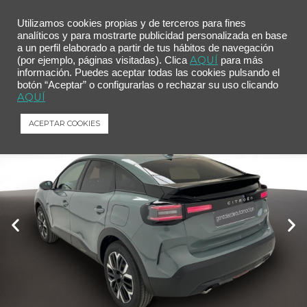
Utilizamos cookies propias y de terceros para fines
analíticos y para mostrarte publicidad personalizada en base
a un perfil elaborado a partir de tus hábitos de navegación
Inicio
/
Comprar tu coche
/ Citroën C4 Hybrid 145 ë-DCS6 Max
AQUÍ
(por ejemplo, páginas visitadas). Clica
para más
información. Puedes aceptar todas las cookies pulsando el
Citroën C4 Hybrid 145 ë-DCS6 Max
botón “Aceptar” o configurarlas o rechazar su uso clicando
Citroën
C4
Hybrid 145 ë-DCS6 Max
AQUÍ
ACEPTAR COOKIES