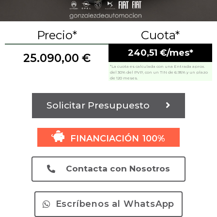
Precio*
Cuota*
240,51 €/mes*
25.090,00
€
*La cuota es calculada con una Entrada aprox.
del 30% del PVP, con un TIN de 6.95% y un plazo
de 120 meses.
Solicitar Presupuesto
FINANCIACIÓN 100%
Contacta con Nosotros
Escríbenos al WhatsApp