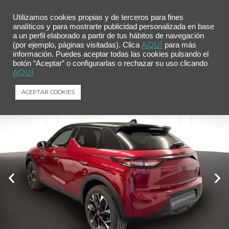
Utilizamos cookies propias y de terceros para fines
analíticos y para mostrarte publicidad personalizada en base
a un perfil elaborado a partir de tus hábitos de navegación
Inicio
/
Comprar tu coche
/ DS DS 3 PureTech 96kW Performance Line Auto.
AQUÍ
(por ejemplo, páginas visitadas). Clica
para más
información. Puedes aceptar todas las cookies pulsando el
DS DS 3 PureTech 96kW Performance
botón “Aceptar” o configurarlas o rechazar su uso clicando
Line Auto.
AQUÍ
DS
DS 3
PureTech 96kW Performance Line Auto.
ACEPTAR COOKIES