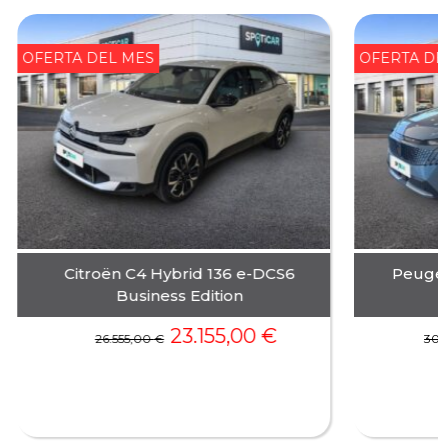
OFERTA DEL MES
OFERTA DE
Citroën C4 Hybrid 136 e-DCS6
Peugeo
Business Edition
23.155,00
€
26.555,00
€
30.