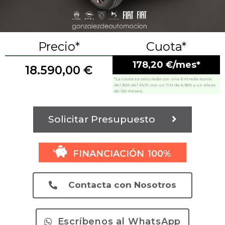
Precio*
Cuota*
178,20 €/mes*
18.590,00
€
*La cuota es calculada con una Entrada aprox.
del 30% del PVP, con un TIN de 6.95% y un plazo
de 120 meses.
Solicitar Presupuesto
FINANCIACIÓN 100%
Contacta con Nosotros
Escríbenos al WhatsApp