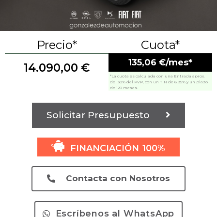
Precio*
Cuota*
135,06 €/mes*
14.090,00
€
*La cuota es calculada con una Entrada aprox.
del 30% del PVP, con un TIN de 6.95% y un plazo
de 120 meses.
Solicitar Presupuesto
FINANCIACIÓN 100%
Contacta con Nosotros
Escríbenos al WhatsApp