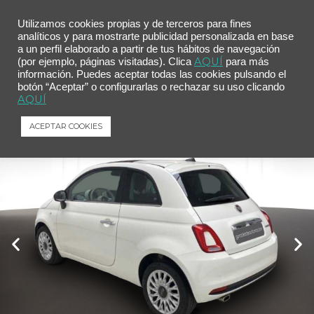
Utilizamos cookies propias y de terceros para fines
analíticos y para mostrarte publicidad personalizada en base
a un perfil elaborado a partir de tus hábitos de navegación
Inicio
/
Comprar tu coche
/ Fiat 500 Dolcevita 1.0 Hybrid 51KW (70 CV)
AQUÍ
(por ejemplo, páginas visitadas). Clica
para más
información. Puedes aceptar todas las cookies pulsando el
Fiat 500 Dolcevita 1.0 Hybrid 51KW (70
botón “Aceptar” o configurarlas o rechazar su uso clicando
CV)
AQUÍ
Fiat
500
Dolcevita 1.0 Hybrid 51KW (70 CV)
ACEPTAR COOKIES