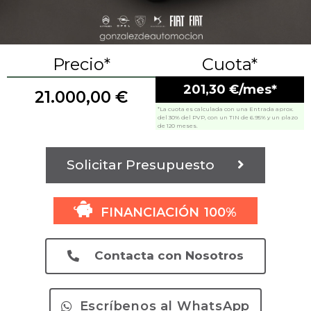
Precio*
Cuota*
201,30 €/mes*
21.000,00
€
*La cuota es calculada con una Entrada aprox.
del 30% del PVP, con un TIN de 6.95% y un plazo
de 120 meses.
Solicitar Presupuesto
FINANCIACIÓN 100%
Contacta con Nosotros
Escríbenos al WhatsApp