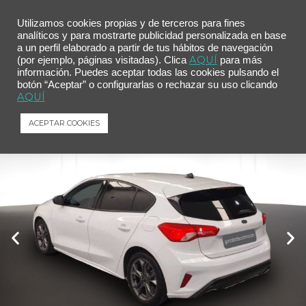
Utilizamos cookies propias y de terceros para fines
analíticos y para mostrarte publicidad personalizada en base
a un perfil elaborado a partir de tus hábitos de navegación
Inicio
/
Comprar tu coche
/ Ford Focus 1.0 Ecoboost 92kW ST-Line SB
AQUÍ
(por ejemplo, páginas visitadas). Clica
para más
información. Puedes aceptar todas las cookies pulsando el
Ford Focus 1.0 Ecoboost 92kW ST-Line
botón “Aceptar” o configurarlas o rechazar su uso clicando
SB
AQUÍ
Ford
Focus
1.0 Ecoboost 92kW ST-Line SB
ACEPTAR COOKIES