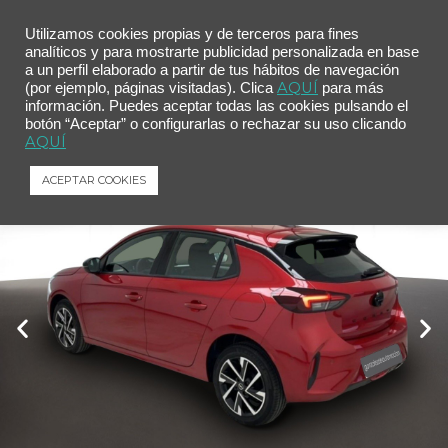
Utilizamos cookies propias y de terceros para fines
analíticos y para mostrarte publicidad personalizada en base
a un perfil elaborado a partir de tus hábitos de navegación
Inicio
/
Comprar tu coche
/ Opel Corsa 1.2T XHL 74kW (100CV) GS
AQUÍ
(por ejemplo, páginas visitadas). Clica
para más
información. Puedes aceptar todas las cookies pulsando el
Opel Corsa 1.2T XHL 74kW (100CV) GS
botón “Aceptar” o configurarlas o rechazar su uso clicando
Opel
Corsa
1.2T XHL 74kW (100CV) GS
AQUÍ
ACEPTAR COOKIES