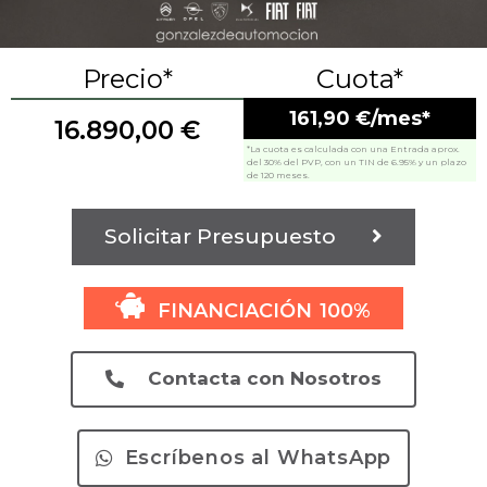
Precio*
Cuota*
161,90 €/mes*
16.890,00
€
*La cuota es calculada con una Entrada aprox.
del 30% del PVP, con un TIN de 6.95% y un plazo
de 120 meses.
Solicitar Presupuesto
FINANCIACIÓN 100%
Contacta con Nosotros
Escríbenos al WhatsApp