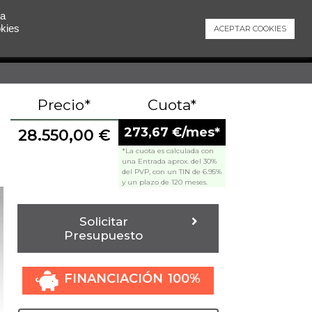
 a
okies
ACEPTAR COOKIES
Contacto
Precio*
Cuota*
273,67 €/mes*
28.550,00
€
*La cuota es calculada con
una Entrada aprox. del 30%
del PVP, con un TIN de 6.95%
y un plazo de 120 meses.
Solicitar
Presupuesto
FINANCIACIÓN 100%