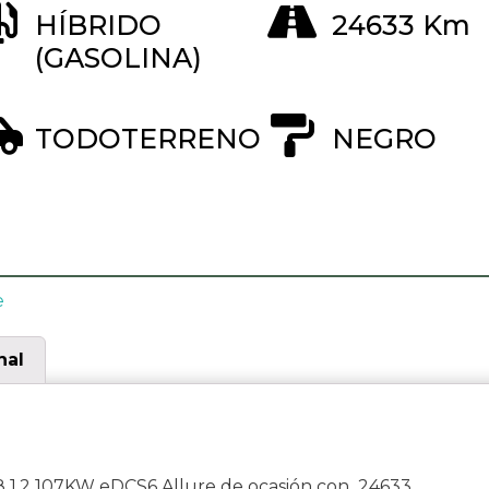
HÍBRIDO
24633 Km
(GASOLINA)
TODOTERRENO
NEGRO
e
nal
1.2 107KW eDCS6 Allure de ocasión con 24633