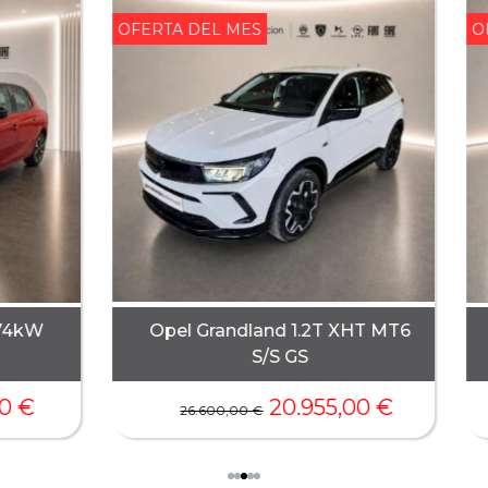
OFERTA DEL MES
OFERTA 
Citr
Citroën C4 PureTech 130 S&S 6v
2
Plus
16.555,00
€
20.250,00
€