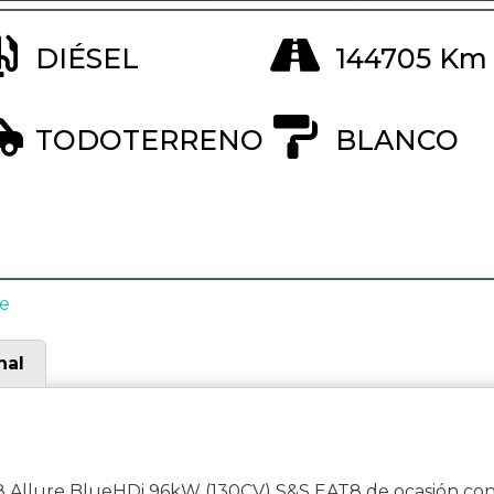
DIÉSEL
144705 Km
TODOTERRENO
BLANCO
e
nal
Allure BlueHDi 96kW (130CV) S&S EAT8 de ocasión co