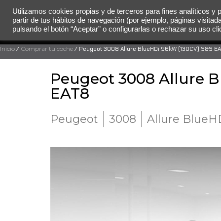
Utilizamos cookies propias y de terceros para fines analíticos y 
partir de tus hábitos de navegación (por ejemplo, páginas visitad
MENÚ
pulsando el botón “Aceptar” o configurarlas o rechazar su uso c
Inicio
/
Comprar tu coche
/ Peugeot 3008 Allure BlueHDi 96kW (130CV) S&S E
Peugeot 3008 Allure 
EAT8
Peugeot
3008
Allure BlueH