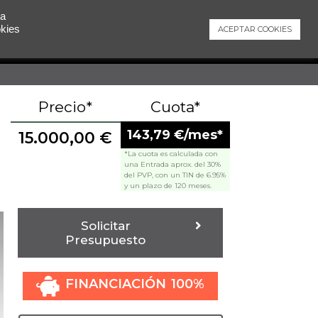
 a
okies
ACEPTAR COOKIES
Contacto
Precio*
Cuota*
143,79 €/mes*
15.000,00
€
*La cuota es calculada con
una Entrada aprox. del 30%
del PVP, con un TIN de 6.95%
y un plazo de 120 meses.
Solicitar
Presupuesto
FINANCIACIÓN 100%