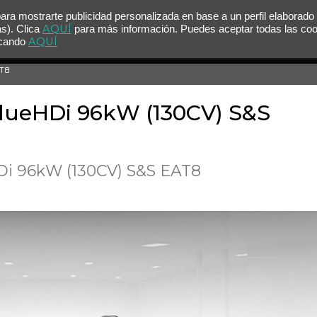
para mostrarte publicidad personalizada en base a un perfil elaborado
AQUÍ
as). Clica
para más información. Puedes aceptar todas las co
AQUÍ
licando
AT8
BlueHDi 96kW (130CV) S&S
Di 96kW (130CV) S&S EAT8