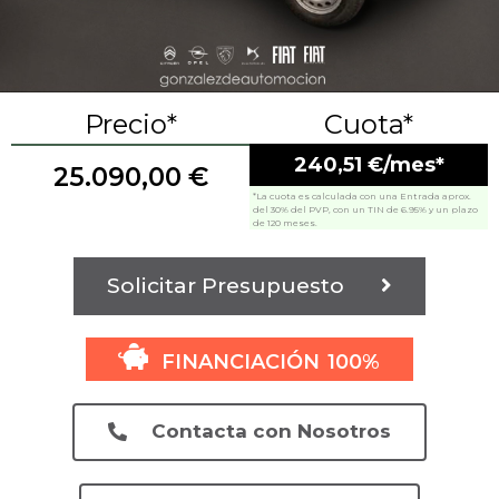
Precio*
Cuota*
240,51 €/mes*
25.090,00
€
*La cuota es calculada con una Entrada aprox.
del 30% del PVP, con un TIN de 6.95% y un plazo
de 120 meses.
Solicitar Presupuesto
FINANCIACIÓN 100%
Contacta con Nosotros