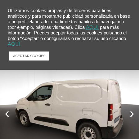
Utilizamos cookies propias y de terceros para fines
analíticos y para mostrarte publicidad personalizada en base
a un perfil elaborado a partir de tus hábitos de navegación
Inicio
/
Comprar tu coche
/ Peugeot Partner e-Partner Furgón M Carg Inc 100kW 50kWh
AQUÍ
(por ejemplo, páginas visitadas). Clica
para más
información. Puedes aceptar todas las cookies pulsando el
Peugeot Partner e-Partner Furgón M
botón “Aceptar” o configurarlas o rechazar su uso clicando
Carg Inc 100kW 50kWh
AQUÍ
Peugeot
Partner
e-Partner Furgón M Carg Inc 100kW 50kWh
ACEPTAR COOKIES