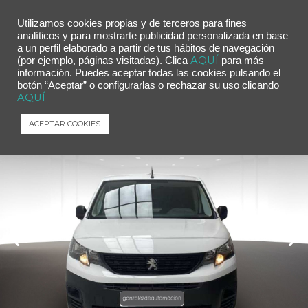
Utilizamos cookies propias y de terceros para fines
analíticos y para mostrarte publicidad personalizada en base
a un perfil elaborado a partir de tus hábitos de navegación
Inicio
/
Comprar tu coche
/ Peugeot Partner Pro Standard 600kg BlueHDi 55kW
AQUÍ
(por ejemplo, páginas visitadas). Clica
para más
información. Puedes aceptar todas las cookies pulsando el
Peugeot Partner Pro Standard 600kg
botón “Aceptar” o configurarlas o rechazar su uso clicando
BlueHDi 55kW
AQUÍ
Peugeot
Partner
Pro Standard 600kg BlueHDi 55kW
ACEPTAR COOKIES