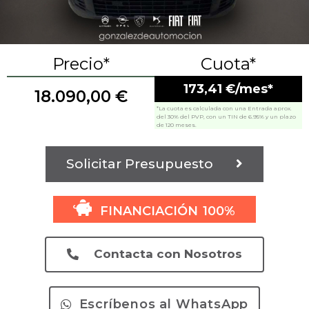
Precio*
Cuota*
173,41 €/mes*
18.090,00
€
*La cuota es calculada con una Entrada aprox.
del 30% del PVP, con un TIN de 6.95% y un plazo
de 120 meses.
Solicitar Presupuesto
FINANCIACIÓN 100%
Contacta con Nosotros
Escríbenos al WhatsApp