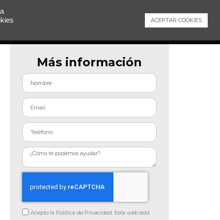
 a
okies
ACEPTAR COOKIES
Contacto
Más información
Acepto la Política de Privacidad. Esta web está