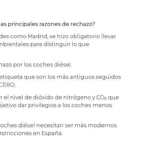
las principales razones de rechazo?
es como Madrid, se hizo obligatorio llevar
bientales para distinguir lo que
hazo por los coches diésel.
n etiqueta que son los más antiguos seguidos
 CERO.
 el nivel de dióxido de nitrógeno y CO₂ que
etivo dar privilegios a los coches menos
s coches diésel necesitan ser más modernos
estricciones en España.