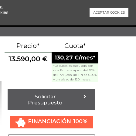
 a
okies
ACEPTAR COOKIES
Contacto
Precio*
Cuota*
130,27 €/mes*
13.590,00
€
*La cuota es calculada con
una Entrada aprox. del 30%
del PVP, con un TIN de 6.95%
y un plazo de 120 meses.
Solicitar
Presupuesto
FINANCIACIÓN 100%