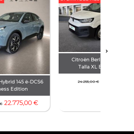
Citroën Berlingo Doble C
Talla XL BlueHDi 100 –
20.305,00
Hybrid 145 ë-DCS6
24.255,00
€
ess Edition
22.775,00
€
€