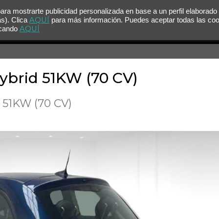
para mostrarte publicidad personalizada en base a un perfil elaborado
AQUÍ
as). Clica
para más información. Puedes aceptar todas las co
AQUÍ
licando
Hybrid 51KW (70 CV)
d 51KW (70 CV)