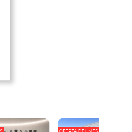
l
S
OFERTA DEL MES