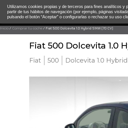
Utilizamos cookies propias y de terceros para fines analíticos y 
partir de tus hábitos de navegación (por ejemplo, páginas visitad
MENÚ
pulsando el botón “Aceptar” o configurarlas o rechazar su uso c
Inicio
/
Comprar tu coche
/ Fiat 500 Dolcevita 1.0 Hybrid 51KW (70 CV)
Fiat 500 Dolcevita 1.0 
Fiat
500
Dolcevita 1.0 Hybri