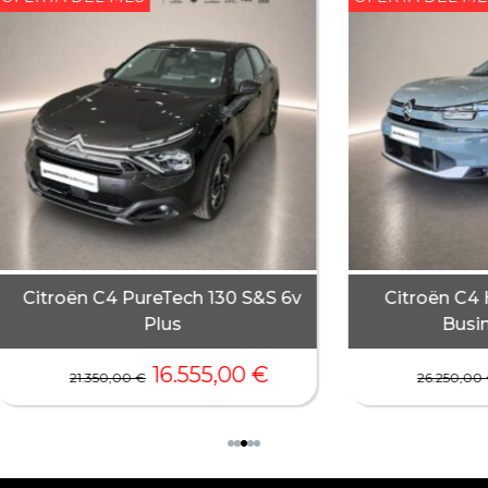
Citroën C4 PureTech 130 S&S 6v
Citroën C4 
Plus
Busin
16.555,00
€
21.350,00
€
26.250,00