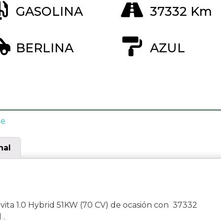
GASOLINA
37332 Km
BERLINA
AZUL
he
nal
ita 1.0 Hybrid 51KW (70 CV) de ocasión con 37332
 .