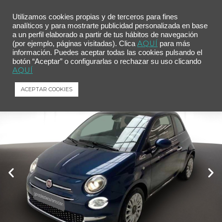
Utilizamos cookies propias y de terceros para fines
analíticos y para mostrarte publicidad personalizada en base
a un perfil elaborado a partir de tus hábitos de navegación
Inicio
/
Comprar tu coche
/ Fiat 500 Dolcevita 1.0 Hybrid 51KW (70 CV)
AQUÍ
(por ejemplo, páginas visitadas). Clica
para más
información. Puedes aceptar todas las cookies pulsando el
Fiat 500 Dolcevita 1.0 Hybrid 51KW (70
botón “Aceptar” o configurarlas o rechazar su uso clicando
CV)
AQUÍ
Fiat
500
Dolcevita 1.0 Hybrid 51KW (70 CV)
ACEPTAR COOKIES