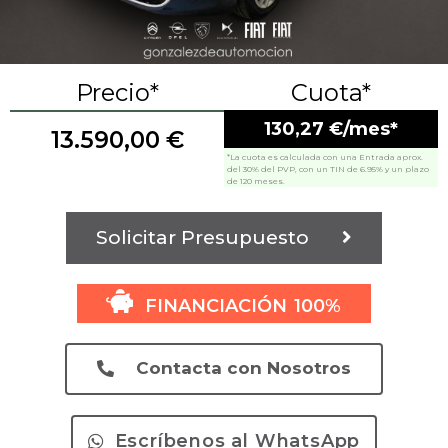
Precio*
Cuota*
130,27 €/mes*
13.590,00
€
*La cuota es calculada con una Entrada aprox.
del 30% del PVP, con un TIN de 6.95% y un plazo
de 120 meses.
Solicitar Presupuesto
FINANCIACIÓN 100%
Contacta con Nosotros
Escríbenos al WhatsApp