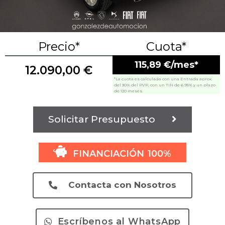
Precio*
Cuota*
115,89 €/mes*
12.090,00
€
*La cuota es calculada con una Entrada aprox.
del 30% del PVP, con un TIN de 6.95% y un plazo
de 120 meses.
Solicitar Presupuesto
FINANCIACIÓN 100%
Contacta con Nosotros
Escríbenos al WhatsApp