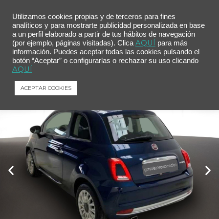
Utilizamos cookies propias y de terceros para fines
analíticos y para mostrarte publicidad personalizada en base
a un perfil elaborado a partir de tus hábitos de navegación
Inicio
/
Comprar tu coche
/ Fiat 500 Dolcevita 1.0 Hybrid 51KW (70 CV)
AQUÍ
(por ejemplo, páginas visitadas). Clica
para más
información. Puedes aceptar todas las cookies pulsando el
Fiat 500 Dolcevita 1.0 Hybrid 51KW (70
botón “Aceptar” o configurarlas o rechazar su uso clicando
CV)
AQUÍ
Fiat
500
Dolcevita 1.0 Hybrid 51KW (70 CV)
ACEPTAR COOKIES