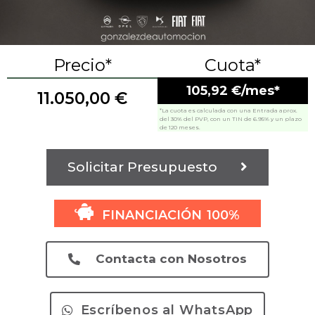
Precio*
Cuota*
105,92 €/mes*
11.050,00
€
*La cuota es calculada con una Entrada aprox.
del 30% del PVP, con un TIN de 6.95% y un plazo
de 120 meses.
Solicitar Presupuesto
FINANCIACIÓN 100%
Contacta con Nosotros
Escríbenos al WhatsApp