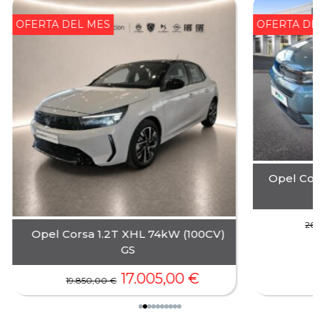
OFERTA DEL MES
OFERTA DE
Opel Com
26.
Opel Corsa 1.2T XHL 74kW (100CV)
GS
17.005,00
€
19.850,00
€