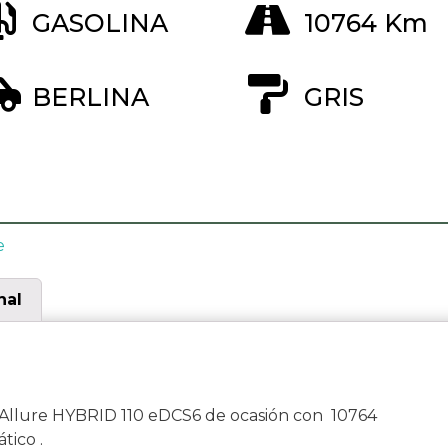
GASOLINA
10764 Km
BERLINA
GRIS
e
nal
llure HYBRID 110 eDCS6 de ocasión con 10764
tico .