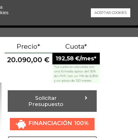
 a
okies
ACEPTAR COOKIES
Contacto
Precio*
Cuota*
192,58 €/mes*
20.090,00
€
*La cuota es calculada con
una Entrada aprox. del 30%
del PVP, con un TIN de 6.95%
y un plazo de 120 meses.
Solicitar
Presupuesto
FINANCIACIÓN 100%