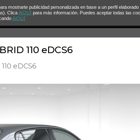
para mostrarte publicidad personalizada en base a un perfil elaborado
AQUÍ
as). Clica
para más información. Puedes aceptar todas las co
AQUÍ
licando
YBRID 110 eDCS6
 110 eDCS6