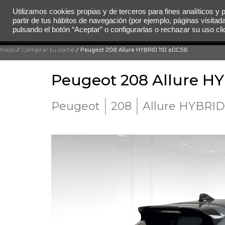
Utilizamos cookies propias y de terceros para fines analíticos y 
partir de tus hábitos de navegación (por ejemplo, páginas visitad
MENÚ
pulsando el botón “Aceptar” o configurarlas o rechazar su uso c
Inicio
/
Comprar tu coche
/ Peugeot 208 Allure HYBRID 110 eDCS6
Peugeot 208 Allure H
Peugeot
208
Allure HYBRID