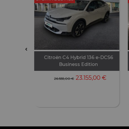
Peugeot 208 Puretech 100
Peugeot 20
Allure
145 eD
14.355,00
€
17.875,00
€
23.550,00
€