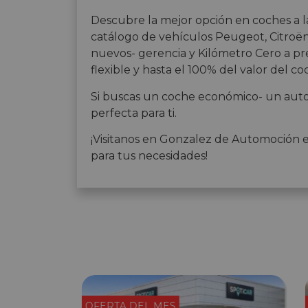
Descubre la mejor opción en coches a l
catálogo de vehículos Peugeot, Citroën,
nuevos- gerencia y Kilómetro Cero a pre
flexible y hasta el 100% del valor del co
Si buscas un coche económico- un auto 
perfecta para ti.
¡Visitanos en Gonzalez de Automoción 
para tus necesidades!
OFERTA DEL MES
OFERTA DEL MES