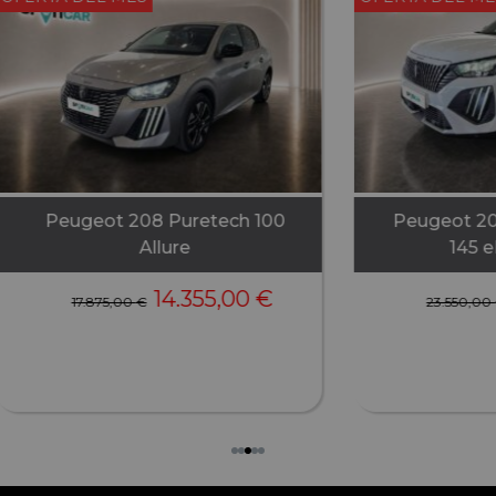
08 N2008 Hybrid
Fiat Scudo Scudo Furgón X
CS6 Allure
Diésel 120 CV Manual –
21.005,00
€
26.150,00
€
29.655,00
€