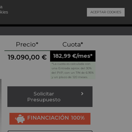
 a
okies
ACEPTAR COOKIES
Contacto
Precio*
Cuota*
182,99 €/mes*
19.090,00
€
*La cuota es calculada con
una Entrada aprox. del 30%
del PVP, con un TIN de 6.95%
y un plazo de 120 meses.
Solicitar
Presupuesto
FINANCIACIÓN 100%