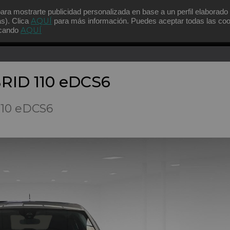
para mostrarte publicidad personalizada en base a un perfil elaborado
AQUÍ
as). Clica
para más información. Puedes aceptar todas las co
AQUÍ
licando
BRID 110 eDCS6
110 eDCS6