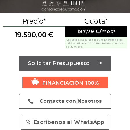
Precio*
Cuota*
187,79 €/mes*
19.590,00
€
*La cuota es calculada con una Entrada aprox.
del 30% del PVP, con un TIN de 6.95% y un plazo
de 120 meses.
Solicitar Presupuesto
FINANCIACIÓN 100%
Contacta con Nosotros
Escríbenos al WhatsApp