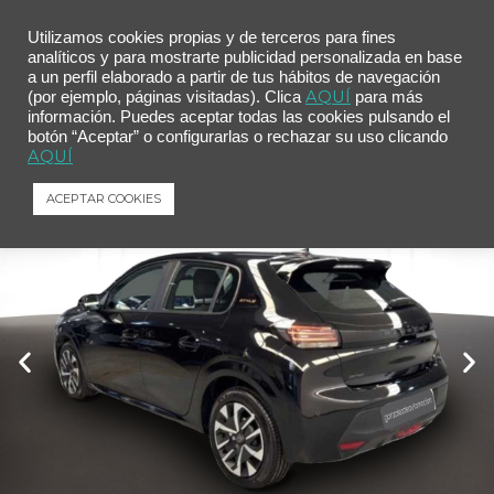
Utilizamos cookies propias y de terceros para fines
analíticos y para mostrarte publicidad personalizada en base
a un perfil elaborado a partir de tus hábitos de navegación
Inicio
/
Comprar tu coche
/ Peugeot 208 Style HYBRID 110 eDCS6
AQUÍ
(por ejemplo, páginas visitadas). Clica
para más
información. Puedes aceptar todas las cookies pulsando el
Peugeot 208 Style HYBRID 110 eDCS6
botón “Aceptar” o configurarlas o rechazar su uso clicando
Peugeot
208
Style HYBRID 110 eDCS6
AQUÍ
ACEPTAR COOKIES