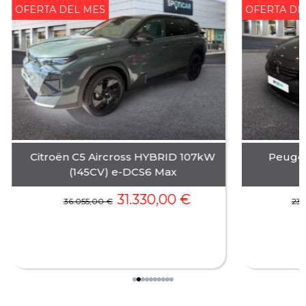
OFERTA DEL MES
OFERTA DE
Citroën C5 Aircross HYBRID 107kW
Peugeo
(145CV) e-DCS6 Max
31.330,00
€
36.055,00
€
23