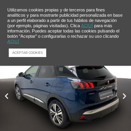
Utilizamos cookies propias y de terceros para fines
analíticos y para mostrarte publicidad personalizada en base
a un perfil elaborado a partir de tus hábitos de navegación
Inicio
/
Comprar tu coche
/ Peugeot 3008 180 e-EAT8 Allure Pack
AQUÍ
(por ejemplo, páginas visitadas). Clica
para más
información. Puedes aceptar todas las cookies pulsando el
Peugeot 3008 180 e-EAT8 Allure Pack
botón “Aceptar” o configurarlas o rechazar su uso clicando
Peugeot
3008
180 e-EAT8 Allure Pack
AQUÍ
ACEPTAR COOKIES