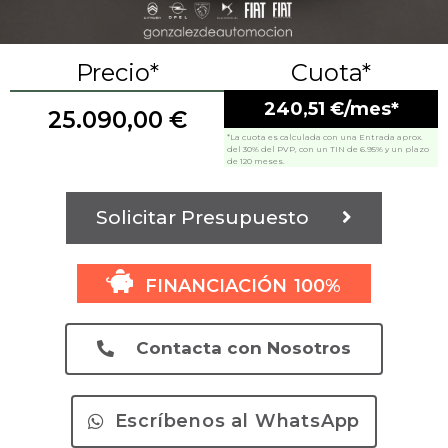
Precio*
Cuota*
240,51 €/mes*
25.090,00
€
*La cuota es calculada con una Entrada aprox.
del 30% del PVP, con un TIN de 6.95% y un plazo
de 120 meses.
Solicitar Presupuesto
FINANCIACIÓN 100%
Contacta con Nosotros
Escríbenos al WhatsApp