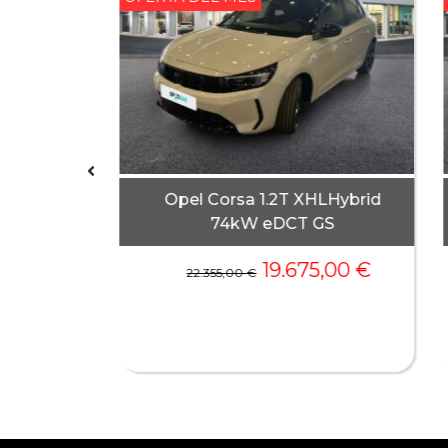
6 e-DCS6
Opel Corsa 1.2T XHLHybrid
on
74kW eDCT GS
0,00
€
19.675,00
€
22.355,00
€