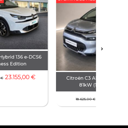
Hybrid 136 e-DCS6
ess Edition
23.155,00
€
Citroën C3 Aircross PureT
0
€
81kW (110CV) Plus
13.955,00
€
18.625,00
€