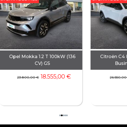
Opel Mokka 1.2 T 100kW (136
Citroën C4 
CV) GS
Busin
18.555,00
€
23.800,00
€
26.550,0