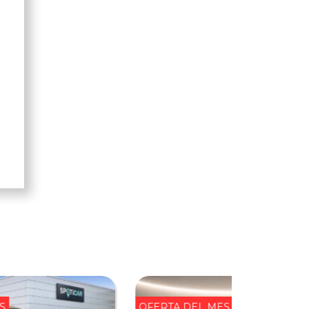
l
S
OFERTA DEL MES