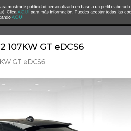
para mostrarte publicidad personalizada en base a un perfil elaborado
AQUÍ
as). Clica
para más información. Puedes aceptar todas las co
AQUÍ
licando
1.2 107KW GT eDCS6
07KW GT eDCS6