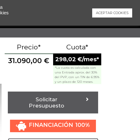
 a
okies
ACEPTAR COOKIES
Contacto
Precio*
Cuota*
298,02 €/mes*
31.090,00
€
*La cuota es calculada con
una Entrada aprox. del 30%
del PVP, con un TIN de 6.95%
y un plazo de 120 meses.
Solicitar
Presupuesto
FINANCIACIÓN 100%