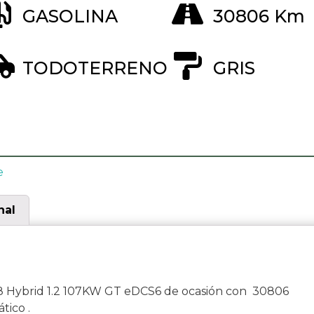
GASOLINA
30806 Km
TODOTERRENO
GRIS
e
nal
Hybrid 1.2 107KW GT eDCS6 de ocasión con 30806
tico .