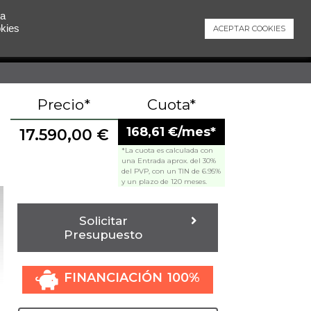
 a
okies
ACEPTAR COOKIES
Contacto
Precio*
Cuota*
168,61 €/mes*
17.590,00
€
*La cuota es calculada con
una Entrada aprox. del 30%
del PVP, con un TIN de 6.95%
y un plazo de 120 meses.
Solicitar
Presupuesto
FINANCIACIÓN 100%