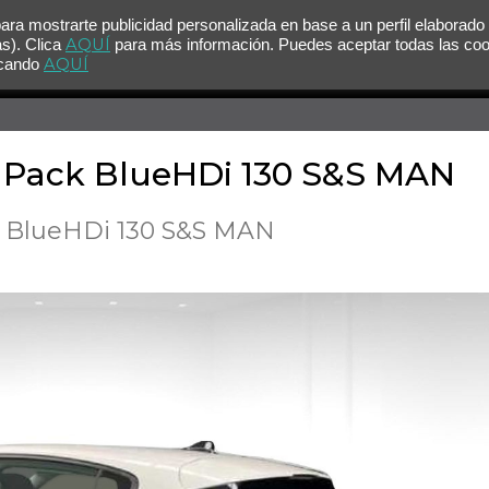
para mostrarte publicidad personalizada en base a un perfil elaborado
AQUÍ
as). Clica
para más información. Puedes aceptar todas las co
AQUÍ
licando
e Pack BlueHDi 130 S&S MAN
k BlueHDi 130 S&S MAN