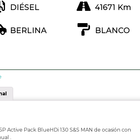
DIÉSEL
41671 Km
BERLINA
BLANCO
e
nal
P Active Pack BlueHDi 130 S&S MAN de ocasión con
ual .