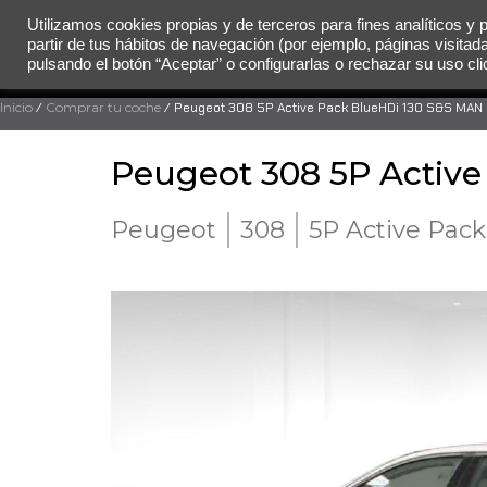
Utilizamos cookies propias y de terceros para fines analíticos y 
partir de tus hábitos de navegación (por ejemplo, páginas visitad
MENÚ
pulsando el botón “Aceptar” o configurarlas o rechazar su uso c
Inicio
/
Comprar tu coche
/ Peugeot 308 5P Active Pack BlueHDi 130 S&S MAN
Peugeot 308 5P Activ
Peugeot
308
5P Active Pac