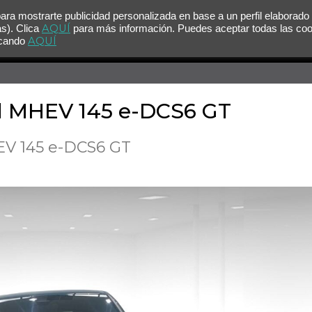
para mostrarte publicidad personalizada en base a un perfil elaborado
AQUÍ
as). Clica
para más información. Puedes aceptar todas las co
AQUÍ
licando
d MHEV 145 e-DCS6 GT
V 145 e-DCS6 GT