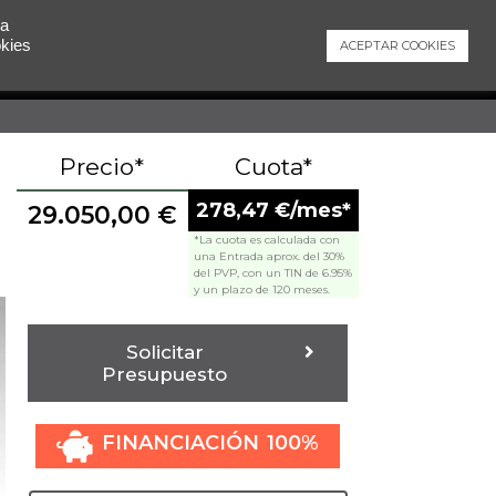
 a
okies
ACEPTAR COOKIES
Contacto
Precio*
Cuota*
278,47 €/mes*
29.050,00
€
*La cuota es calculada con
una Entrada aprox. del 30%
del PVP, con un TIN de 6.95%
y un plazo de 120 meses.
Solicitar
Presupuesto
FINANCIACIÓN 100%