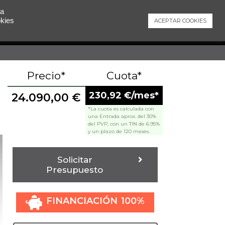
 a
okies
ACEPTAR COOKIES
Contacto
Precio*
Cuota*
230,92 €/mes*
24.090,00
€
*La cuota es calculada con
una Entrada aprox. del 30%
del PVP, con un TIN de 6.95%
y un plazo de 120 meses.
Solicitar
Presupuesto
FINANCIACIÓN 100%