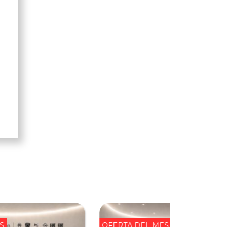
l
S
OFERTA DEL MES