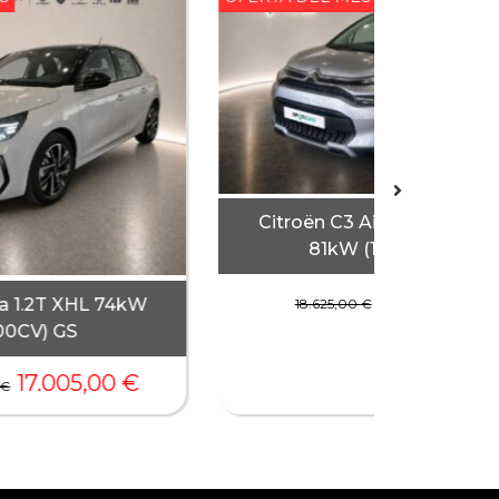
Citroën C3 Aircross PureT
81kW (110CV) Plus
13.955,00
€
a 1.2T XHL 74kW
18.625,00
€
00CV) GS
17.005,00
€
€