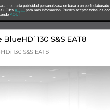
para mostrarte publicidad personalizada en base a un perfil elaborado
AQUÍ
as). Clica
para más información. Puedes aceptar todas las co
AQUÍ
licando
e BlueHDi 130 S&S EAT8
eHDi 130 S&S EAT8