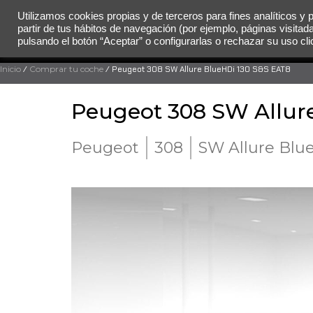
Utilizamos cookies propias y de terceros para fines analíticos y 
partir de tus hábitos de navegación (por ejemplo, páginas visitad
MENÚ
pulsando el botón “Aceptar” o configurarlas o rechazar su uso c
Inicio
/
Comprar tu coche
/ Peugeot 308 SW Allure BlueHDi 130 S&S EAT8
Peugeot 308 SW Allur
Peugeot
308
SW Allure Blu