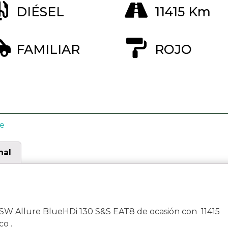
DIÉSEL
11415 Km
FAMILIAR
ROJO
e
nal
W Allure BlueHDi 130 S&S EAT8 de ocasión con 11415
o .