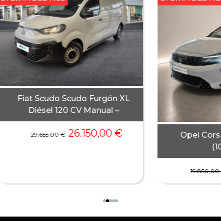
Fiat Scudo Scudo Furgón XL
Diésel 120 CV Manual –
26.150,00
€
Opel Cors
29.655,00
€
(1
19.850,00