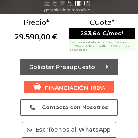
Precio*
Cuota*
283,64 €/mes*
29.590,00
€
*La cuota es calculada con una Entrada aprox.
del 30% del PVP, con un TIN de 6.95% y un plazo
de 120 meses.
Solicitar Presupuesto
FINANCIACIÓN 100%
Contacta con Nosotros
Escríbenos al WhatsApp