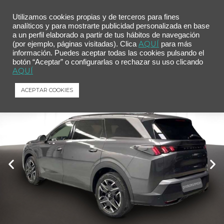
Utilizamos cookies propias y de terceros para fines
analíticos y para mostrarte publicidad personalizada en base
a un perfil elaborado a partir de tus hábitos de navegación
Inicio
/
Comprar tu coche
/ Peugeot 5008 1.2 100KW Allure eDCS6
AQUÍ
(por ejemplo, páginas visitadas). Clica
para más
información. Puedes aceptar todas las cookies pulsando el
Peugeot 5008 1.2 100KW Allure eDCS6
botón “Aceptar” o configurarlas o rechazar su uso clicando
Peugeot
5008
1.2 100KW Allure eDCS6
AQUÍ
ACEPTAR COOKIES