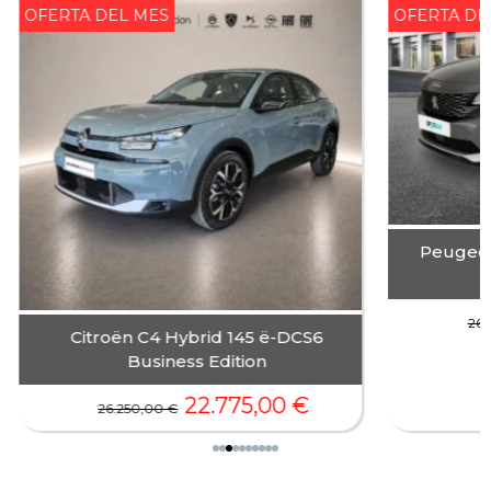
OFERTA DEL MES
OFERTA DE
Peugeot
26
Citroën C4 Hybrid 145 ë-DCS6
Business Edition
22.775,00
€
26.250,00
€