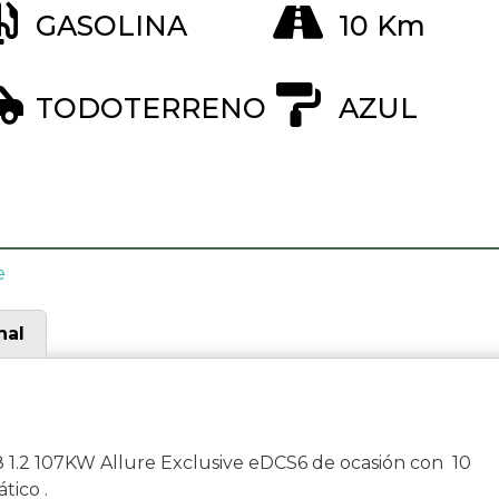
GASOLINA
10 Km
TODOTERRENO
AZUL
e
nal
.2 107KW Allure Exclusive eDCS6 de ocasión con 10
tico .