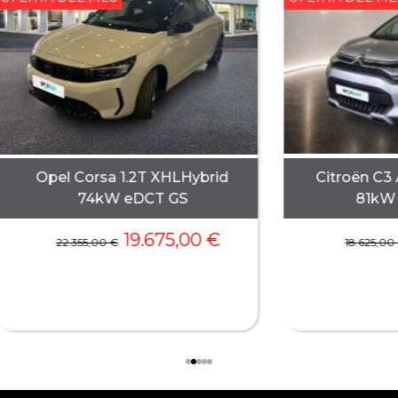
Opel Corsa 1.2T XHLHybrid
Citroën C3 
74kW eDCT GS
81kW 
19.675,00
€
22.355,00
€
18.625,00