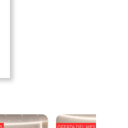
l
S
OFERTA DEL MES