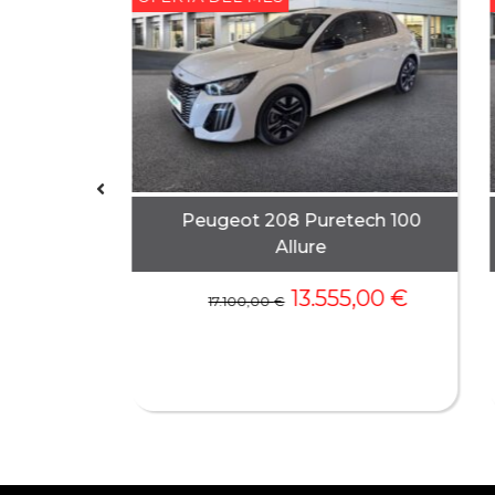
Peugeot 208 Puretech 100
Allure
13.555,00
€
abina XL
17.100,00
€
ual –
5,00
€