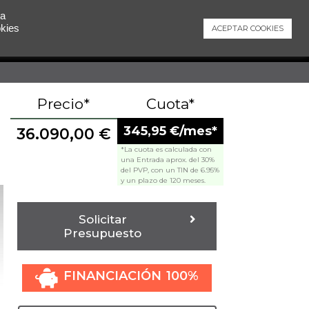
 a
okies
ACEPTAR COOKIES
Contacto
Precio*
Cuota*
345,95 €/mes*
36.090,00
€
*La cuota es calculada con
una Entrada aprox. del 30%
del PVP, con un TIN de 6.95%
y un plazo de 120 meses.
Solicitar
Presupuesto
FINANCIACIÓN 100%