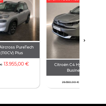
Aircross PureTech
(110CV) Plus
13.955,00
€
Citroën C4 Hybrid 145 ë-D
€
Business Edition
23.015,00
26.550,00
€