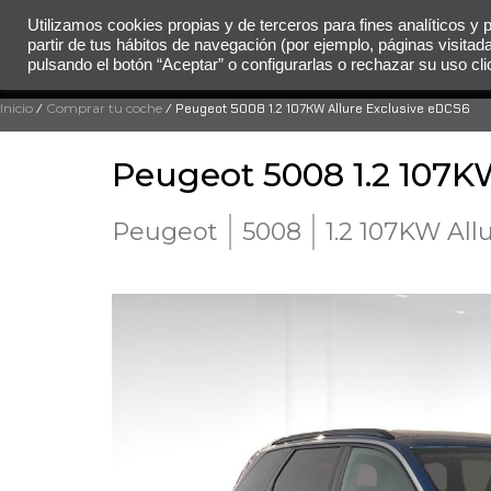
Utilizamos cookies propias y de terceros para fines analíticos y 
partir de tus hábitos de navegación (por ejemplo, páginas visitad
MENÚ
pulsando el botón “Aceptar” o configurarlas o rechazar su uso c
Inicio
/
Comprar tu coche
/ Peugeot 5008 1.2 107KW Allure Exclusive eDCS6
Peugeot 5008 1.2 107K
Peugeot
5008
1.2 107KW All