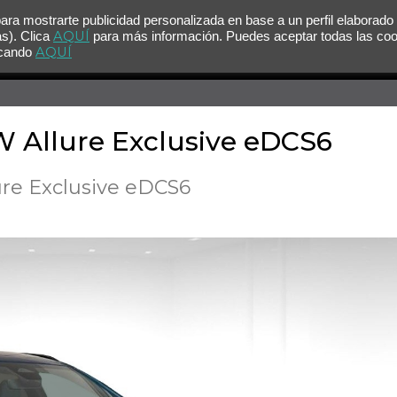
para mostrarte publicidad personalizada en base a un perfil elaborado
AQUÍ
as). Clica
para más información. Puedes aceptar todas las co
AQUÍ
licando
W Allure Exclusive eDCS6
ure Exclusive eDCS6