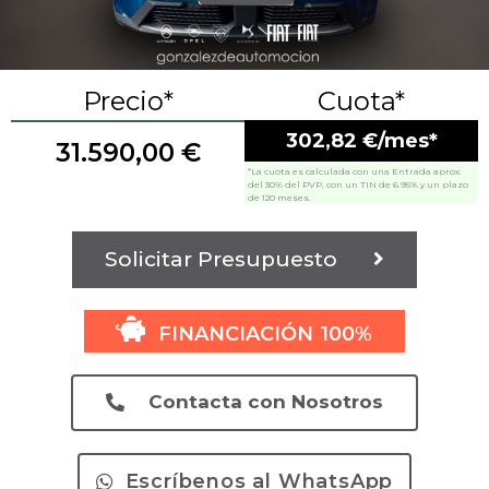
Precio*
Cuota*
302,82 €/mes*
31.590,00
€
*La cuota es calculada con una Entrada aprox.
del 30% del PVP, con un TIN de 6.95% y un plazo
de 120 meses.
Solicitar Presupuesto
FINANCIACIÓN 100%
Contacta con Nosotros
Escríbenos al WhatsApp