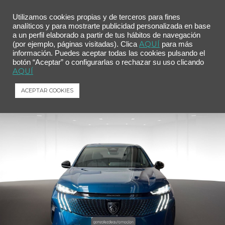
Utilizamos cookies propias y de terceros para fines
analíticos y para mostrarte publicidad personalizada en base
a un perfil elaborado a partir de tus hábitos de navegación
Inicio
/
Comprar tu coche
/ Peugeot 3008 Hybrid 1.2 107KW Allure Exclusive eDCS6
AQUÍ
(por ejemplo, páginas visitadas). Clica
para más
información. Puedes aceptar todas las cookies pulsando el
Peugeot 3008 Hybrid 1.2 107KW Allure
botón “Aceptar” o configurarlas o rechazar su uso clicando
Exclusive eDCS6
AQUÍ
Peugeot
3008 Hybrid
1.2 107KW Allure Exclusive eDCS6
ACEPTAR COOKIES