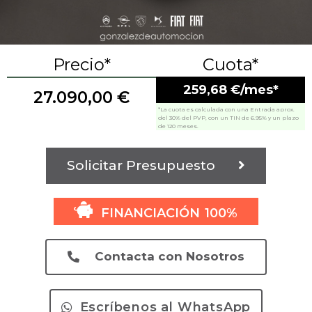
Precio*
Cuota*
259,68 €/mes*
27.090,00
€
*La cuota es calculada con una Entrada aprox.
del 30% del PVP, con un TIN de 6.95% y un plazo
de 120 meses.
Solicitar Presupuesto
FINANCIACIÓN 100%
Contacta con Nosotros
Escríbenos al WhatsApp