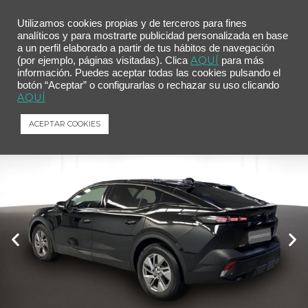
Utilizamos cookies propias y de terceros para fines
analíticos y para mostrarte publicidad personalizada en base
a un perfil elaborado a partir de tus hábitos de navegación
Inicio
/
Comprar tu coche
/ Peugeot 408 408 Allure HYBRID 145 eDCS6
AQUÍ
(por ejemplo, páginas visitadas). Clica
para más
información. Puedes aceptar todas las cookies pulsando el
Peugeot 408 408 Allure HYBRID 145
botón “Aceptar” o configurarlas o rechazar su uso clicando
eDCS6
AQUÍ
Peugeot
408
408 Allure HYBRID 145 eDCS6
ACEPTAR COOKIES